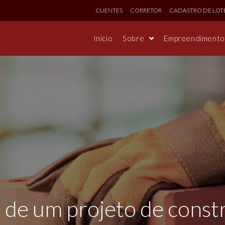
CLIENTES
CORRETOR
CADASTRO DE LOT
Início
Sobre
Empreendiment
 de um projeto de constr