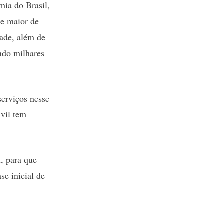
mia do Brasil,
de maior de
ade, além de
ndo milhares
erviços nesse
ivil tem
l, para que
se inicial de