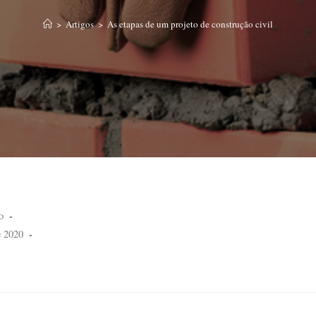
>
Artigos
>
As etapas de um projeto de construção civil
o
e 2020