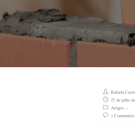
Post
Rafaela Castr
author:
Post
27 de julho d
published:
Post
Artigos
category:
Post
1 Comentário
comments: