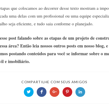
etapas que colocamos ao decorrer desse texto mostram a impo
 cada uma delas com um profissional ou uma equipe especiali
balho seja eficiente, e tudo saia conforme o planejado.
esse post falando sobre as etapas de um projeto de constru
 essa área? Então leia nossos outros posts em nosso blog, e 
emos postando conteúdos para você se informar sobre o m
il e imobiliário.
SHARE
COMPARTILHE COM SEUS AMIGOS
THIS
CONTENT
Opens
Opens
Opens
Opens
Opens
in
in
in
in
in
a
a
a
a
a
new
new
new
new
new
window
window
window
window
window