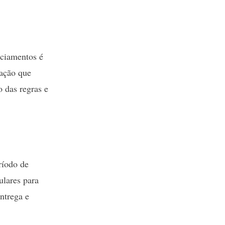
nciamentos é
tação que
o das regras e
ríodo de
ulares para
ntrega e