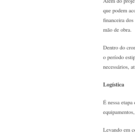
Além do proje
que podem acon
financeira dos
mão de obra.
Dentro do cron
o período esti
necessários, a
Logística
É nessa etapa
equipamentos, 
Levando em con