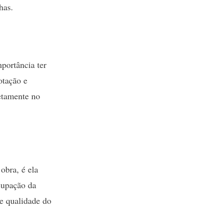
has.
portância ter
otação e
retamente no
obra, é ela
cupação da
 e qualidade do