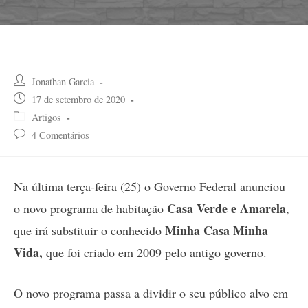
Post
Jonathan Garcia
author:
Post
17 de setembro de 2020
published:
Post
Artigos
category:
Post
4 Comentários
comments:
Na última terça-feira (25) o Governo Federal anunciou
Casa Verde e Amarela
o novo programa de habitação
,
Minha Casa Minha
que irá substituir o conhecido
Vida,
que foi criado em 2009 pelo antigo governo.
O novo programa passa a dividir o seu público alvo em