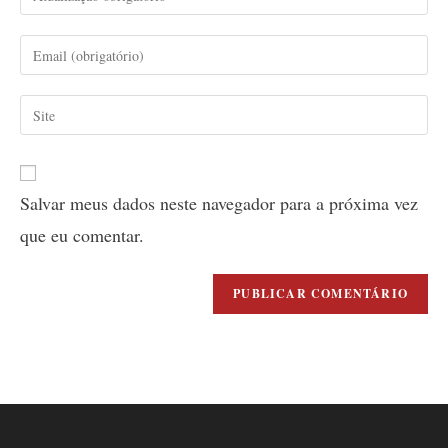
your
name
Enter
or
your
username
email
Enter
to
address
your
comment
to
website
comment
URL
Salvar meus dados neste navegador para a próxima vez
(optional)
que eu comentar.