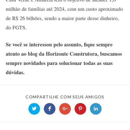
milhão de famílias até 2024, com um custo aproximado
de R$ 26 bilhões, sendo a maior parte desse dinheiro,
do FGTS.
Se você se interessou pelo assunto, fique sempre
atento ao blog da Horizonte Construtora, buscamos
sempre novidades para solucionar todas as suas
dúvidas.
SHARE
COMPARTILHE COM SEUS AMIGOS
THIS
CONTENT
Opens
Opens
Opens
Opens
Opens
in
in
in
in
in
a
a
a
a
a
new
new
new
new
new
window
window
window
window
window